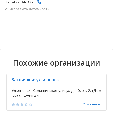
+7 8422 94-87-...
Волгоградская область
Кировоградская область
Восточно-Казахстанская область
Архангельское
Иркутская обла
Хмельницкая о
Северо-Казахст
Безводовка
Исправить неточность
Похожие организации
Засвияжье ульяновск
Ульяновск, Камышинская улица, д. 40, эт. 2, (Дом
быта, бутик 4.1)
7 отзывов