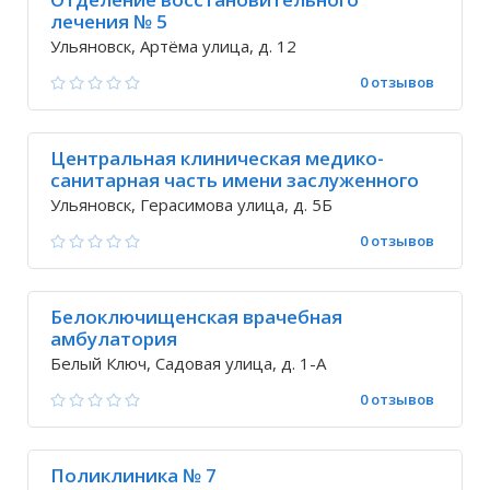
лечения № 5
Ульяновск, Артёма улица, д. 12
0 отзывов
Центральная клиническая медико-
санитарная часть имени заслуженного
врача России В.А. Егорова
Ульяновск, Герасимова улица, д. 5Б
0 отзывов
Белоключищенская врачебная
амбулатория
Белый Ключ, Садовая улица, д. 1-А
0 отзывов
Поликлиника № 7