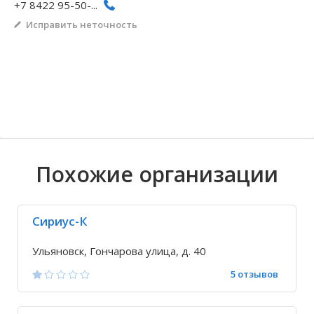
+7 8422 95-50-...
Волгоградская область
Кировоградская область
Восточно-Казахстанская область
Архангельское
Иркутская обла
Хмельницкая о
Северо-Казахст
Безводовка
Исправить неточность
Похожие организации
Сириус-К
Ульяновск, Гончарова улица, д. 40
5 отзывов