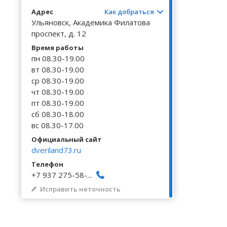
Волгоградская область
Кировоградская область
Восточно-Казахстанская область
Архангельское
Калинингр
Беклемиш
Черниговс
Туркестан
Адрес
Как добраться
Вологодская область
Львовская область
Жамбылская область
Астрадамовка
Калужская
Белое Озе
Ульяновск, Академика Филатова
Черновицк
проспект, д. 12
Воронежская область
Николаевская область
Баевка
Камчатски
Белозерье
Время работы
пн 08.30-19.00
вт 08.30-19.00
ср 08.30-19.00
чт 08.30-19.00
пт 08.30-19.00
сб 08.30-18.00
вс 08.30-17.00
Официальный сайт
dveriland73.ru
Телефон
+7 937 275-58-...
Исправить неточность