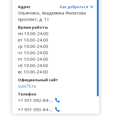
Волгоградская область
Кировоградская область
Восточно-Казахстанская область
Архангельское
Калинингр
Беклемиш
Черниговс
Туркестан
Адрес
Как добраться
Вологодская область
Львовская область
Жамбылская область
Астрадамовка
Калужская
Белое Озе
Ульяновск, Академика Филатова
Черновицк
проспект, д. 11
Воронежская область
Николаевская область
Баевка
Камчатски
Белозерье
Время работы
пн 10.00-24.00
вт 10.00-24.00
ср 10.00-24.00
чт 10.00-24.00
пт 10.00-24.00
сб 10.00-24.00
вс 10.00-24.00
Официальный сайт
susi73.ru
Телефон
+7 951 092-84-...
+7 951 093-84-...
+7 951 094-84-...
Исправить неточность