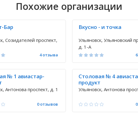
Похожие организации
т-Бар
Вкусно - и точка
к, Созидателей проспект,
Ульяновск, Ульяновский пр
д. 1-А
4 отзыва
6
ая № 1 авиастар-
Столовая № 4 авиаста
т
продукт
к, Антонова проспект, д. 1
Ульяновск, Антонова просп
0 отзывов
0