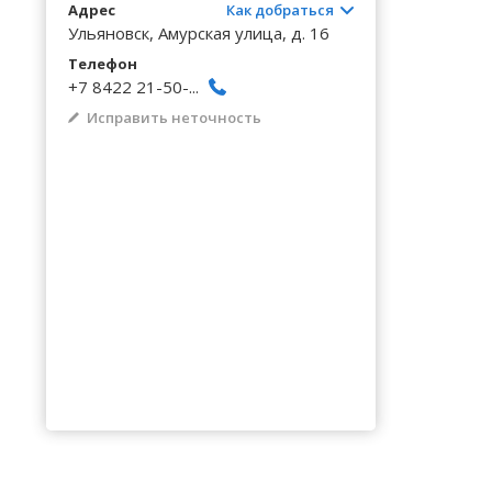
Волгоградская область
Кировоградская область
Восточно-Казахстанская область
Архангельское
Калинингр
Беклемиш
Адрес
Как добраться
Черниговс
Туркестан
Ульяновск, Амурская улица, д. 16
Вологодская область
Львовская область
Жамбылская область
Астрадамовка
Калужская
Белое Озе
Черновицк
Телефон
+7 8422 21-50-...
Воронежская область
Николаевская область
Баевка
Камчатски
Белозерье
Исправить неточность