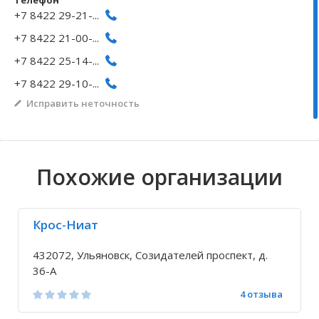
Телефон
+7 8422 29-21-...
Волгоградская область
Кировоградская область
Восточно-Казахстанская область
Архангельское
Иркутская обла
Хмельницкая о
Северо-Казахст
Безводовка
+7 8422 21-00-...
+7 8422 25-14-...
+7 8422 29-10-...
Исправить неточность
Похожие организации
Крос-Ниат
432072, Ульяновск, Созидателей проспект, д.
36-А
4 отзыва