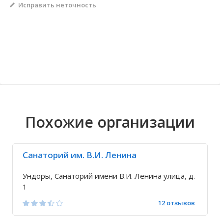
Исправить неточность
Волгоградская область
Кировоградская область
Восточно-Казахстанская область
Архангельское
Иркутская обла
Хмельницкая о
Северо-Казахст
Безводовка
Похожие организации
Санаторий им. В.И. Ленина
Ундоры, Санаторий имени В.И. Ленина улица, д.
1
12 отзывов