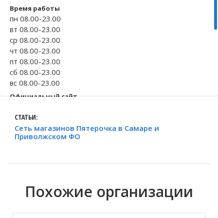
Время работы
Волгоградская область
Кировоградская область
Восточно-Казахстанская область
Архангельское
Иркутская обла
Хмельницкая о
Северо-Казахст
Безводовка
пн 08.00-23.00
вт 08.00-23.00
ср 08.00-23.00
чт 08.00-23.00
пт 08.00-23.00
сб 08.00-23.00
вс 08.00-23.00
Официальный сайт
5ka.ru
СТАТЬИ:
Телефон
Сеть магазинов Пятерочка в Самаре и
+7 800 555-55-...
Приволжском ФО
Исправить неточность
Похожие организации