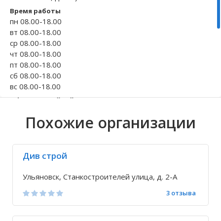
Время работы
Волгоградская область
Кировоградская область
Восточно-Казахстанская область
Архангельское
Иркутская обла
Хмельницкая о
Северо-Казахст
Безводовка
пн 08.00-18.00
вт 08.00-18.00
ср 08.00-18.00
чт 08.00-18.00
пт 08.00-18.00
сб 08.00-18.00
вс 08.00-18.00
Официальный сайт
ressi73.ru
Похожие организации
Телефон
+7 902 122-17-...
Исправить неточность
Див строй
Ульяновск, Станкостроителей улица, д. 2-А
3 отзыва