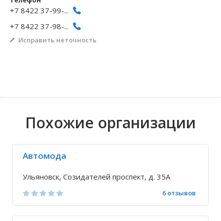
Телефон
+7 8422 37-99-...
Волгоградская область
Кировоградская область
Восточно-Казахстанская область
Архангельское
Иркутская обла
Хмельницкая о
Северо-Казахст
Безводовка
+7 8422 37-98-...
Исправить неточность
Похожие организации
Автомода
Ульяновск, Созидателей проспект, д. 35А
6 отзывов