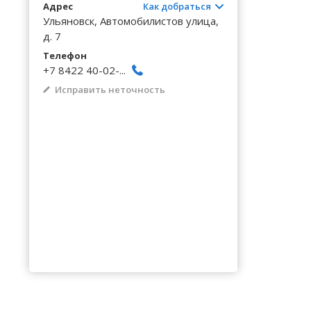
Волгоградская область
Кировоградская область
Восточно-Казахстанская область
Архангельское
Калинингр
Беклемиш
Адрес
Как добраться
Черниговс
Туркестан
Ульяновск, Автомобилистов улица,
Вологодская область
Львовская область
Жамбылская область
Астрадамовка
Калужская
Белое Озе
д. 7
Черновицк
Воронежская область
Николаевская область
Баевка
Телефон
Камчатски
Белозерье
+7 8422 40-02-...
Исправить неточность