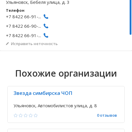
Ульяновск, Бебеля улица, д. 3
Волгоградская область
Кировоградская область
Восточно-Казахстанская область
Архангельское
Иркутская обла
Хмельницкая о
Северо-Казахст
Безводовка
Телефон
+7 8422 66-91-...
+7 8422 66-90-...
+7 8422 66-91-...
Исправить неточность
Похожие организации
Звезда симбирска ЧОП
Ульяновск, Автомобилистов улица, д. 8
0 отзывов