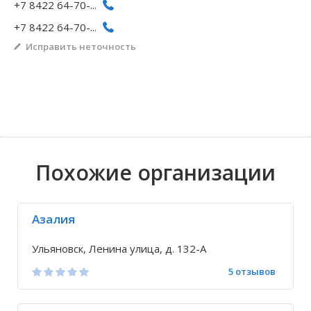
+7 8422 64-70-...
Волгоградская область
Кировоградская область
Восточно-Казахстанская область
Архангельское
Иркутская обла
Хмельницкая о
Северо-Казахст
Безводовка
+7 8422 64-70-...
Исправить неточность
Похожие организации
Азалия
Ульяновск, Ленина улица, д. 132-А
5 отзывов