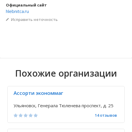
Официальный сайт
Волгоградская область
Кировоградская область
Восточно-Казахстанская область
Архангельское
Иркутская обла
Хмельницкая о
Северо-Казахст
Безводовка
hlebnitca.ru
Исправить неточность
Похожие организации
Ассорти экономмаг
Ульяновск, Генерала Тюленева проспект, д. 25
14 отзывов