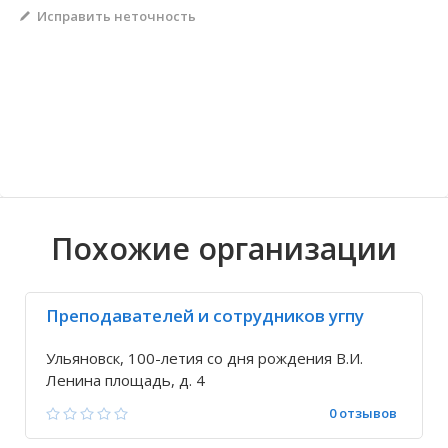
Исправить неточность
Волгоградская область
Кировоградская область
Восточно-Казахстанская область
Архангельское
Иркутская обла
Хмельницкая о
Северо-Казахст
Безводовка
Похожие организации
Преподавателей и сотрудников угпу
Ульяновск, 100-летия со дня рождения В.И.
Ленина площадь, д. 4
0 отзывов