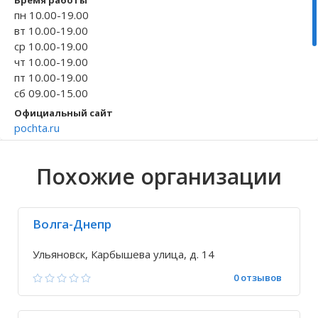
Время работы
пн 10.00-19.00
Волгоградская область
Кировоградская область
Восточно-Казахстанская область
Архангельское
Иркутская обла
Хмельницкая о
Северо-Казахст
Безводовка
вт 10.00-19.00
ср 10.00-19.00
чт 10.00-19.00
пт 10.00-19.00
сб 09.00-15.00
Официальный сайт
pochta.ru
Телефон
+7 800 200-58-...
Похожие организации
+7 8422 65-25-...
Исправить неточность
Волга-Днепр
Ульяновск, Карбышева улица, д. 14
0 отзывов