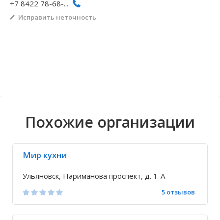
+7 8422 78-68-...
Волгоградская область
Кировоградская область
Восточно-Казахстанская область
Архангельское
Иркутская обла
Хмельницкая о
Северо-Казахст
Безводовка
Исправить неточность
Похожие организации
Мир кухни
Ульяновск, Нариманова проспект, д. 1-А
5 отзывов