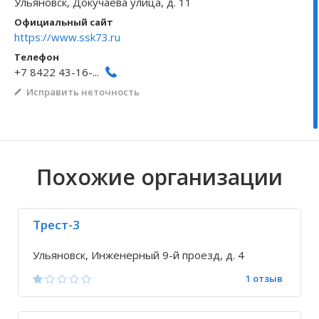
Ульяновск, Докучаева улица, д. 11
Официальный сайт
Волгоградская область
Кировоградская область
Восточно-Казахстанская область
Архангельское
Иркутская обла
Хмельницкая о
Северо-Казахст
Безводовка
https://www.ssk73.ru
Телефон
+7 8422 43-16-...
Исправить неточность
Похожие организации
Трест-3
Ульяновск, Инженерный 9-й проезд, д. 4
1 отзыв