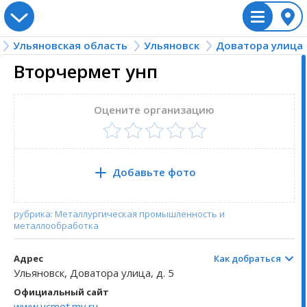
Ульяновская область
Ульяновск
Доватора улица
Россия
Ульяновск
Доватора улица
Украина
ulyanovsk/dovatora
Казахстан
Беларусь
Вторчермет унп
Алтайский край
Винницкая область
Акмолинская область
Брестская область
Акшуат
Вологодская о
Львовская обл
Жамбылская об
Гродненская о
Астрадамовка
Оцените организацию
Амурская область
Волынская область
Актюбинская область
Витебская область
Алешкино
Воронежская о
Николаевская 
Западно-Казахс
Минская облас
Баевка
Архангельская область
Днепропетровская область
Алматинская область
Гомельская область
Андреевка
Донецкая обла
Одесская обла
Карагандинска
Могилёвская о
Баевка
Добавьте фото
Астраханская область
Житомирская область
Алматы
Анненково Лесное
Еврейская авт
Полтавская об
Костанайская 
Базарный Сызг
рубрика: Металлургическая промышленность и
металлообработка
Белгородская область
Закарпатская область
Астана
Аргаш
Забайкальский
Ровненская об
Кызылординска
Барановка
Адрес
Как добраться
Брянская область
Ивано-Франковская область
Атырауская область
Арское
Запорожская о
Сумская облас
Мангистауская
Баратаевка
Ульяновск, Доватора улица, д. 5
Официальный сайт
Владимирская область
Киевская область
Байконур
Артюшкино
Ивановская об
Тернопольская
Павлодарская 
Барыш
www.vcmet.mv.ru