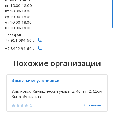
Время работы
пн 10.00-18.00
Волгоградская область
Кировоградская область
Восточно-Казахстанская область
Архангельское
Иркутская обла
Хмельницкая о
Северо-Казахст
Безводовка
вт 10.00-18.00
ср 10.00-18.00
чт 10.00-18.00
пт 10.00-18.00
Телефон
+7 951 094-66-...
+7 8422 94-66-...
Исправить неточность
Похожие организации
Засвияжье ульяновск
Ульяновск, Камышинская улица, д. 40, эт. 2, (Дом
быта, бутик 4.1)
7 отзывов