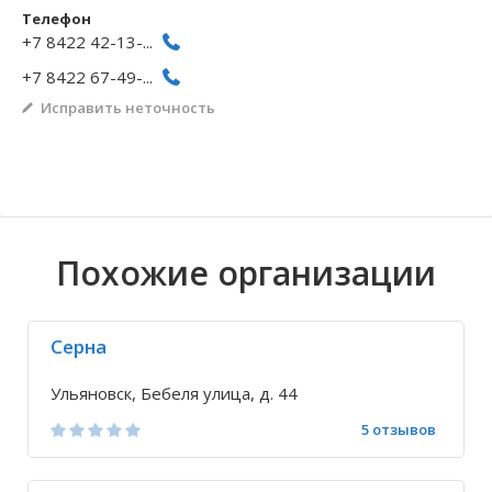
Телефон
Волгоградская область
Кировоградская область
Восточно-Казахстанская область
Архангельское
Иркутская обла
Хмельницкая о
Северо-Казахст
Безводовка
+7 8422 42-13-...
+7 8422 67-49-...
Исправить неточность
Похожие организации
Серна
Ульяновск, Бебеля улица, д. 44
5 отзывов