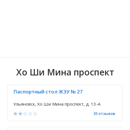
Волгоградская область
Кировоградская область
Восточно-Казахстанская область
Архангельское
Иркутская обла
Хмельницкая о
Северо-Казахст
Безводовка
Хо Ши Мина проспект
Паспортный стол ЖЭУ № 27
Ульяновск, Хо Ши Мина проспект, д. 13-А
35 отзывов