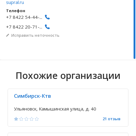
supral.ru
Волгоградская область
Кировоградская область
Восточно-Казахстанская область
Архангельское
Иркутская обла
Хмельницкая о
Северо-Казахст
Безводовка
Телефон
+7 8422 54-44-...
+7 8422 20-71-...
Исправить неточность
Похожие организации
Симбирск-Ктв
Ульяновск, Камышинская улица, д. 40
21 отзыв