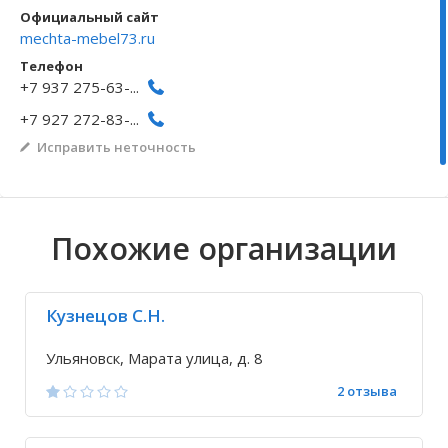
Официальный сайт
Волгоградская область
Кировоградская область
Восточно-Казахстанская область
Архангельское
Иркутская обла
Хмельницкая о
Северо-Казахст
Безводовка
mechta-mebel73.ru
Телефон
+7 937 275-63-...
+7 927 272-83-...
Исправить неточность
Похожие организации
Кузнецов С.Н.
Ульяновск, Марата улица, д. 8
2 отзыва