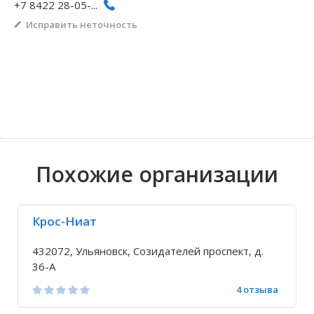
+7 8422 28-05-...
Волгоградская область
Кировоградская область
Восточно-Казахстанская область
Архангельское
Иркутская обла
Хмельницкая о
Северо-Казахст
Безводовка
Исправить неточность
Похожие организации
Крос-Ниат
432072, Ульяновск, Созидателей проспект, д.
36-А
4 отзыва