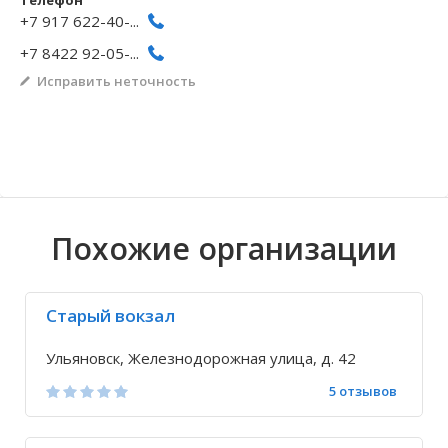
Телефон
+7 917 622-40-...
Волгоградская область
Кировоградская область
Восточно-Казахстанская область
Архангельское
Иркутская обла
Хмельницкая о
Северо-Казахст
Безводовка
+7 8422 92-05-...
Исправить неточность
Похожие организации
Старый вокзал
Ульяновск, Железнодорожная улица, д. 42
5 отзывов