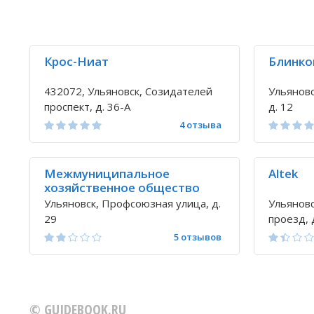
Крос-Ниат
Блинко
432072, Ульяновск, Созидателей
Ульяновс
проспект, д. 36-А
д. 12
4 отзыва
Межмуниципальное
Altek
хозяйственное общество
симбирскгазификация
Ульяновск, Профсоюзная улица, д.
Ульянов
29
проезд, 
5 отзывов
© GUIDEBOOK.RU