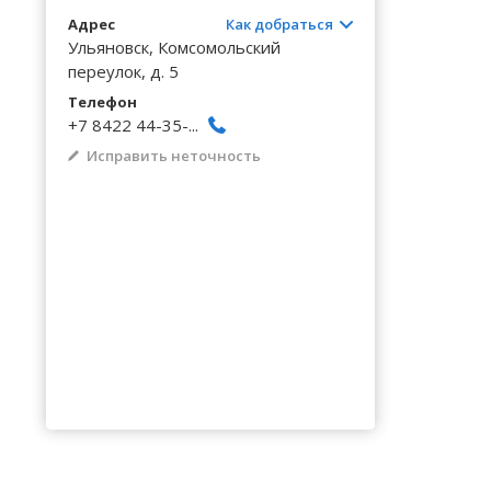
Волгоградская область
Кировоградская область
Восточно-Казахстанская область
Архангельское
Калинингр
Беклемиш
Черниговс
Туркестан
Адрес
Как добраться
Вологодская область
Львовская область
Жамбылская область
Астрадамовка
Калужская
Белое Озе
Ульяновск, Комсомольский
Черновицк
переулок, д. 5
Воронежская область
Николаевская область
Баевка
Камчатски
Белозерье
Телефон
+7 8422 44-35-...
Исправить неточность