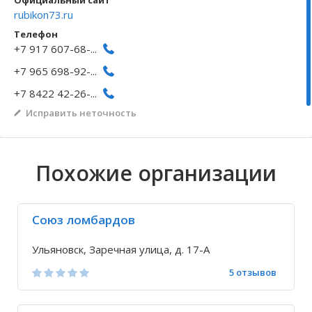
Официальный сайт
rubikon73.ru
Волгоградская область
Кировоградская область
Восточно-Казахстанская область
Архангельское
Иркутская обла
Хмельницкая о
Северо-Казахст
Безводовка
Телефон
+7 917 607-68-...
+7 965 698-92-...
+7 8422 42-26-...
Исправить неточность
Похожие организации
Союз ломбардов
Ульяновск, Заречная улица, д. 17-А
5 отзывов