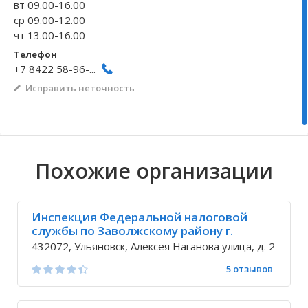
вт 09.00-16.00
ср 09.00-12.00
Волгоградская область
Кировоградская область
Восточно-Казахстанская область
Архангельское
Иркутская обла
Хмельницкая о
Северо-Казахст
Безводовка
чт 13.00-16.00
Телефон
+7 8422 58-96-...
Исправить неточность
Похожие организации
Инспекция Федеральной налоговой
службы по Заволжскому району г.
Ульяновска
432072, Ульяновск, Алексея Наганова улица, д. 2
5 отзывов