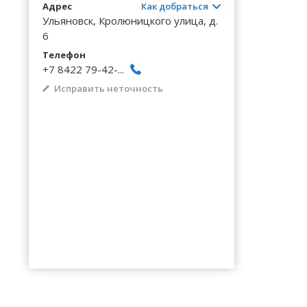
Волгоградская область
Кировоградская область
Восточно-Казахстанская область
Архангельское
Калинингр
Беклемиш
Адрес
Как добраться
Черниговс
Туркестан
Ульяновск, Кролюницкого улица, д.
Вологодская область
Львовская область
Жамбылская область
Астрадамовка
Калужская
Белое Озе
6
Черновицк
Воронежская область
Николаевская область
Баевка
Телефон
Камчатски
Белозерье
+7 8422 79-42-...
Исправить неточность