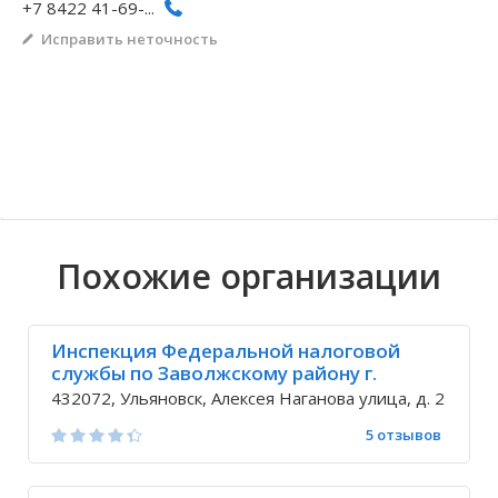
+7 8422 41-69-...
Волгоградская область
Кировоградская область
Восточно-Казахстанская область
Архангельское
Иркутская обла
Хмельницкая о
Северо-Казахст
Безводовка
Исправить неточность
Похожие организации
Инспекция Федеральной налоговой
службы по Заволжскому району г.
Ульяновска
432072, Ульяновск, Алексея Наганова улица, д. 2
5 отзывов