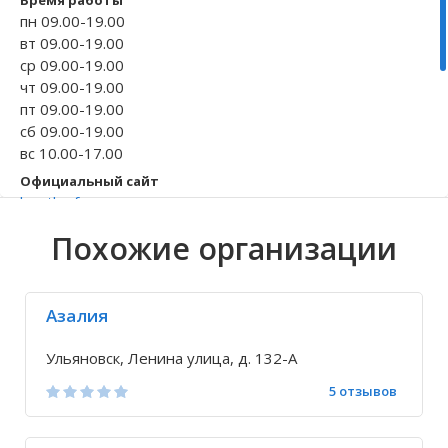
Время работы
пн 09.00-19.00
Волгоградская область
Кировоградская область
Восточно-Казахстанская область
Архангельское
Иркутская обла
Хмельницкая о
Северо-Казахст
Безводовка
вт 09.00-19.00
ср 09.00-19.00
чт 09.00-19.00
пт 09.00-19.00
сб 09.00-19.00
вс 10.00-17.00
Официальный сайт
beetleofmay.ru
Телефон
Похожие организации
+7 996 953-03-...
Исправить неточность
Азалия
Ульяновск, Ленина улица, д. 132-А
5 отзывов