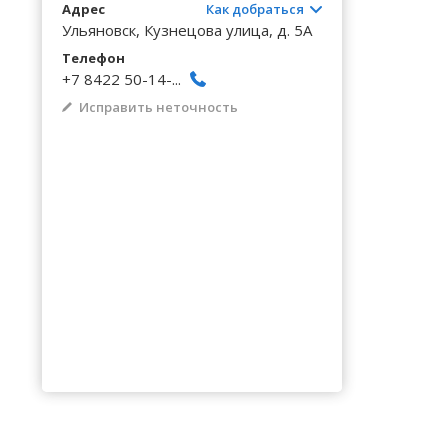
Волгоградская область
Кировоградская область
Восточно-Казахстанская область
Архангельское
Калинингр
Беклемиш
Адрес
Как добраться
Черниговс
Туркестан
Ульяновск, Кузнецова улица, д. 5А
Вологодская область
Львовская область
Жамбылская область
Астрадамовка
Калужская
Белое Озе
Черновицк
Телефон
+7 8422 50-14-...
Воронежская область
Николаевская область
Баевка
Камчатски
Белозерье
Исправить неточность