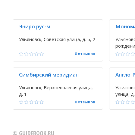
Эниро рус-м
Монома
Ульяновск, Советская улица, д. 5, 2
Ульяновс
рождения
1
0 отзывов
Симбирский меридиан
Англо-
Ульяновск, Верхнеполевая улица,
Ульяновс
д. 1
улица, д.
0 отзывов
© GUIDEBOOK.RU