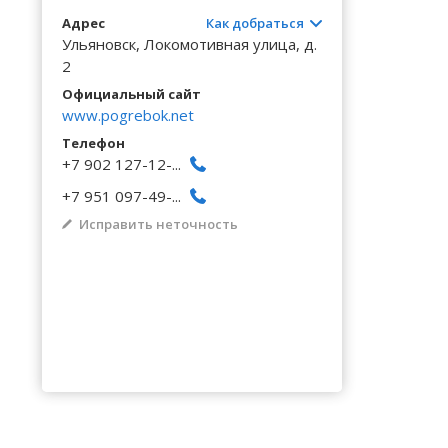
Волгоградская область
Кировоградская область
Восточно-Казахстанская область
Архангельское
Калинингр
Беклемиш
Черниговс
Туркестан
Адрес
Как добраться
Вологодская область
Львовская область
Жамбылская область
Астрадамовка
Калужская
Белое Озе
Ульяновск, Локомотивная улица, д.
Черновицк
2
Воронежская область
Николаевская область
Баевка
Камчатски
Белозерье
Официальный сайт
www.pogrebok.net
Телефон
+7 902 127-12-...
+7 951 097-49-...
Исправить неточность