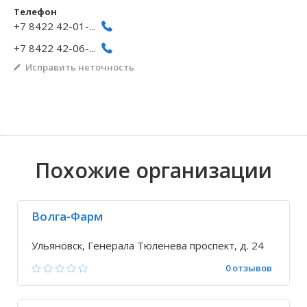
Телефон
Волгоградская область
Кировоградская область
Восточно-Казахстанская область
Архангельское
Иркутская обла
Хмельницкая о
Северо-Казахст
Безводовка
+7 8422 42-01-...
+7 8422 42-06-...
Исправить неточность
Похожие организации
Волга-Фарм
Ульяновск, Генерала Тюленева проспект, д. 24
0 отзывов