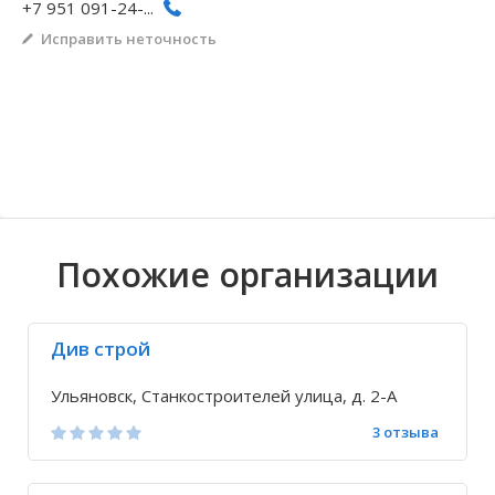
+7 951 091-24-...
Волгоградская область
Кировоградская область
Восточно-Казахстанская область
Архангельское
Иркутская обла
Хмельницкая о
Северо-Казахст
Безводовка
Исправить неточность
Похожие организации
Див строй
Ульяновск, Станкостроителей улица, д. 2-А
3 отзыва