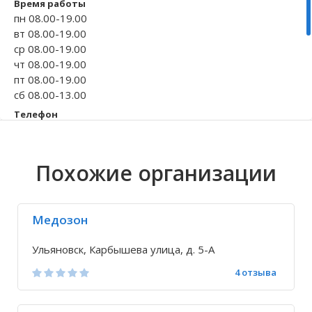
Время работы
пн 08.00-19.00
Волгоградская область
Кировоградская область
Восточно-Казахстанская область
Архангельское
Иркутская обла
Хмельницкая о
Северо-Казахст
Безводовка
вт 08.00-19.00
ср 08.00-19.00
чт 08.00-19.00
пт 08.00-19.00
сб 08.00-13.00
Телефон
+7 8422 73-35-...
+7 8422 32-10-...
Похожие организации
Исправить неточность
Медозон
Ульяновск, Карбышева улица, д. 5-А
4 отзыва