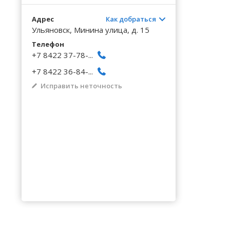
Волгоградская область
Кировоградская область
Восточно-Казахстанская область
Архангельское
Калинингр
Беклемиш
Черниговс
Туркестан
Адрес
Как добраться
Вологодская область
Львовская область
Жамбылская область
Астрадамовка
Калужская
Белое Озе
Черновицк
Ульяновск, Минина улица, д. 15
Воронежская область
Николаевская область
Баевка
Камчатски
Белозерье
Телефон
+7 8422 37-78-...
+7 8422 36-84-...
Исправить неточность