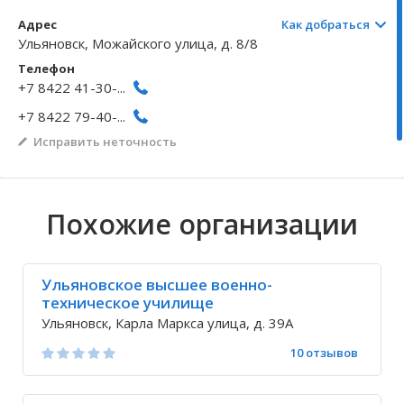
Адрес
Как добраться
Волгоградская область
Кировоградская область
Восточно-Казахстанская область
Архангельское
Иркутская обла
Хмельницкая о
Северо-Казахст
Безводовка
Ульяновск, Можайского улица, д. 8/8
Телефон
+7 8422 41-30-...
+7 8422 79-40-...
Исправить неточность
Похожие организации
Ульяновское высшее военно-
техническое училище
Ульяновск, Карла Маркса улица, д. 39А
10 отзывов