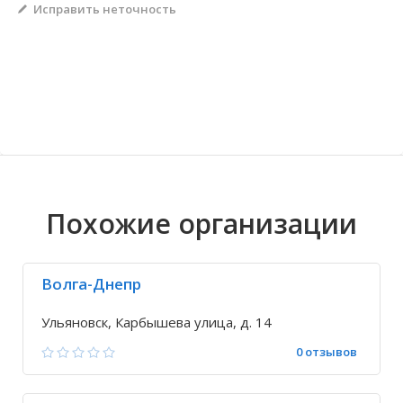
Исправить неточность
Волгоградская область
Кировоградская область
Восточно-Казахстанская область
Архангельское
Иркутская обла
Хмельницкая о
Северо-Казахст
Безводовка
Похожие организации
Волга-Днепр
Ульяновск, Карбышева улица, д. 14
0 отзывов