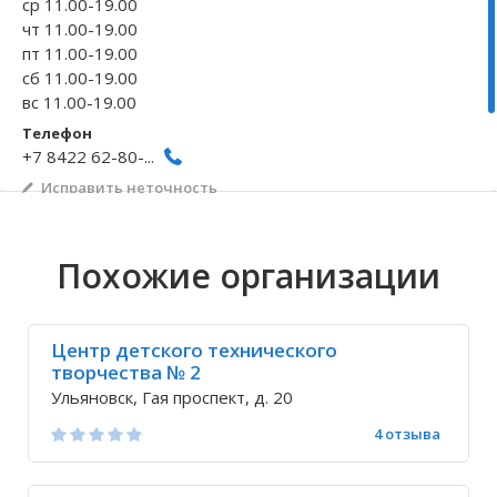
ср 11.00-19.00
чт 11.00-19.00
Волгоградская область
Кировоградская область
Восточно-Казахстанская область
Архангельское
Иркутская обла
Хмельницкая о
Северо-Казахст
Безводовка
пт 11.00-19.00
сб 11.00-19.00
вс 11.00-19.00
Телефон
+7 8422 62-80-...
Исправить неточность
Похожие организации
Центр детского технического
творчества № 2
Ульяновск, Гая проспект, д. 20
4 отзыва