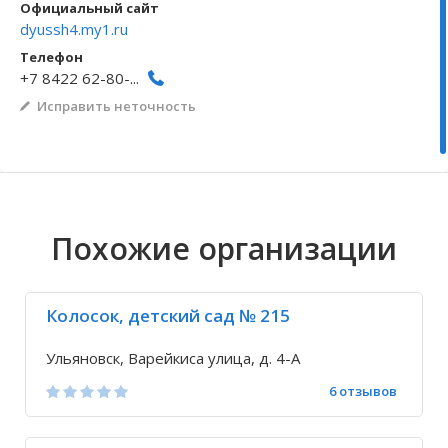
Официальный сайт
dyussh4.my1.ru
Волгоградская область
Кировоградская область
Восточно-Казахстанская область
Архангельское
Иркутская обла
Хмельницкая о
Северо-Казахст
Безводовка
Телефон
+7 8422 62-80-...
Исправить неточность
Похожие организации
Колосок, детский сад № 215
Ульяновск, Варейкиса улица, д. 4-А
6 отзывов