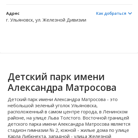
Волгоградская область
Кировоградская область
Восточно-Казахстанская область
Архангельское
Иркутская обла
Хмельницкая о
Северо-Казахст
Безводовка
Адрес
Как добраться
г. Ульяновск, ул. Железной Дивизии
Детский парк имени
Александра Матросова
Детский парк имени Александра Матросова - это
небольшой зеленый уголок Ульяновска,
расположенный в самом центре города, в Ленинском
районе, на улице Льва Толстого. Восточной границей
детского парка имени Александра Матросова является
стадион гимназии № 2, южной - жилые дома по улице
Карла Либкнехта, западной - улица Железной