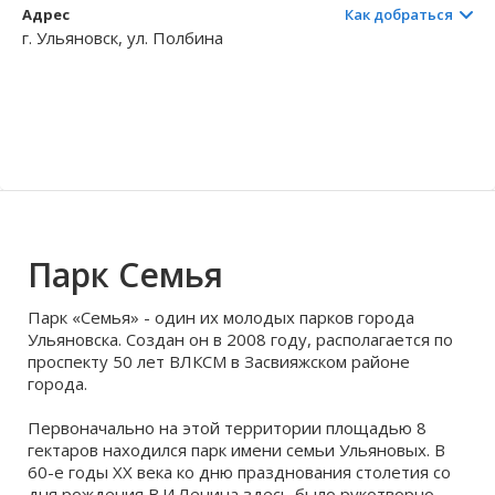
Адрес
Как добраться
г. Ульяновск, ул. Полбина
Волгоградская область
Кировоградская область
Восточно-Казахстанская область
Архангельское
Иркутская обла
Хмельницкая о
Северо-Казахст
Безводовка
Парк Семья
Парк «Семья» - один их молодых парков города
Ульяновска. Создан он в 2008 году, располагается по
проспекту 50 лет ВЛКСМ в Засвияжском районе
города.
Первоначально на этой территории площадью 8
гектаров находился парк имени семьи Ульяновых. В
60-е годы XX века ко дню празднования столетия со
дня рождения В.И.Ленина здесь было рукотворно