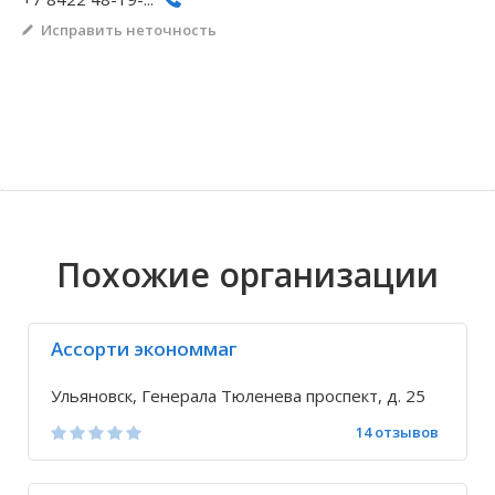
Исправить неточность
Волгоградская область
Кировоградская область
Восточно-Казахстанская область
Архангельское
Иркутская обла
Хмельницкая о
Северо-Казахст
Безводовка
Похожие организации
Ассорти экономмаг
Ульяновск, Генерала Тюленева проспект, д. 25
14 отзывов