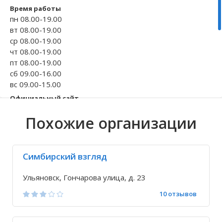
Время работы
Волгоградская область
Кировоградская область
Восточно-Казахстанская область
Архангельское
Иркутская обла
Хмельницкая о
Северо-Казахст
Безводовка
пн 08.00-19.00
вт 08.00-19.00
ср 08.00-19.00
чт 08.00-19.00
пт 08.00-19.00
сб 09.00-16.00
вс 09.00-15.00
Официальный сайт
https://optika2.ru
Похожие организации
Телефон
+7 8422 37-87-...
Исправить неточность
Симбирский взгляд
Ульяновск, Гончарова улица, д. 23
10 отзывов