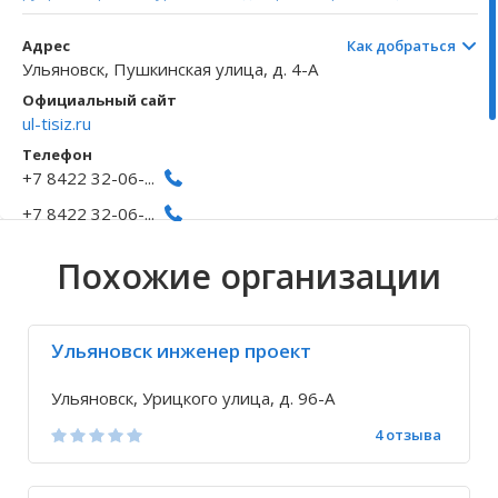
Волгоградская область
Кировоградская область
Восточно-Казахстанская область
Архангельское
Иркутская обла
Хмельницкая о
Северо-Казахст
Безводовка
Адрес
Как добраться
Ульяновск, Пушкинская улица, д. 4-А
Официальный сайт
ul-tisiz.ru
Телефон
+7 8422 32-06-...
+7 8422 32-06-...
Исправить неточность
Похожие организации
Ульяновск инженер проект
Ульяновск, Урицкого улица, д. 96-А
4 отзыва