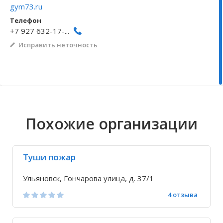
gym73.ru
Волгоградская область
Кировоградская область
Восточно-Казахстанская область
Архангельское
Иркутская обла
Хмельницкая о
Северо-Казахст
Безводовка
Телефон
+7 927 632-17-...
Исправить неточность
Похожие организации
Туши пожар
Ульяновск, Гончарова улица, д. 37/1
4 отзыва