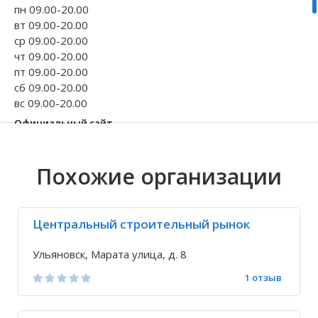
пн 09.00-20.00
Волгоградская область
Кировоградская область
Восточно-Казахстанская область
Архангельское
Иркутская обла
Хмельницкая о
Северо-Казахст
Безводовка
вт 09.00-20.00
ср 09.00-20.00
чт 09.00-20.00
пт 09.00-20.00
сб 09.00-20.00
вс 09.00-20.00
Официальный сайт
afina73.ru
Телефон
Похожие организации
+7 929 793-73-...
+7 937 884-23-...
Исправить неточность
Центральный строительный рынок
Ульяновск, Марата улица, д. 8
1 отзыв